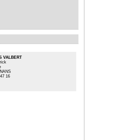
S VALBERT
ick
e
ENANS
 47 16