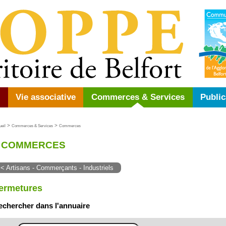
Vie associative
Commerces & Services
Public
>
>
ueil
Commerces & Services
Commerces
COMMERCES
< Artisans - Commerçants - Industriels
ermetures
echercher dans l'annuaire